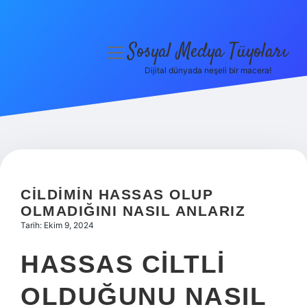
Sosyal Medya Tüyoları
menüyü
aç
Dijital dünyada neşeli bir macera!
Anasayfa
Gizlilik Politikası
Yasal Uyarı
Hakkımızda
CILDIMIN HASSAS OLUP
OLMADIĞINI NASIL ANLARIZ
Tarih: Ekim 9, 2024
HASSAS CILTLI
OLDUĞUNU NASIL