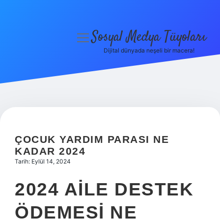
Sosyal Medya Tüyoları
menüyü
aç
Dijital dünyada neşeli bir macera!
Anasayfa
Gizlilik Politikası
Yasal Uyarı
Hakkımızda
ÇOCUK YARDIM PARASI NE
KADAR 2024
Tarih: Eylül 14, 2024
2024 AILE DESTEK
ÖDEMESI NE