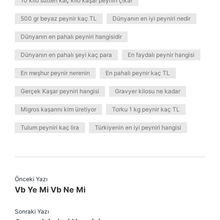
10 kilo sütten kaç kilo kaşar peyniri çıkar
500 gr beyaz peynir kaç TL
Dünyanın en iyi peyniri nedir
Dünyanın en pahalı peyniri hangisidir
Dünyanın en pahalı şeyi kaç para
En faydalı peynir hangisi
En meşhur peynir nerenin
En pahalı peynir kaç TL
Gerçek Kaşar peyniri hangisi
Gravyer kilosu ne kadar
Migros kaşarını kim üretiyor
Torku 1 kg peynir kaç TL
Tulum peyniri kaç lira
Türkiyenin en iyi peyniri hangisi
Önceki Yazı
Vb Ye Mi Vb Ne Mi
Sonraki Yazı