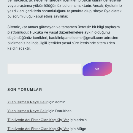
vermektedir. Bu nedenle, sitedeki içerikleri proaktif olarak denetleme
veya araştırma yükümlülüğümüz bulunmamaktadır. Ancak, üyelerimiz
yazdıkları içeriklerin sorumluluğunu taşımakta olup, siteye üye olarak
bu sorumluluğu kabul etmiş sayılırlar.
Sitemiz, kar amacı gütmeyen ve tamamen ücretsiz bir bilgi paylaşım
platformudur. Hukuka ve yasal düzenlemelere aykırı olduğunu
düşündüğünüz içerikleri,
backlinkpanelicomtr@gmail.com
adresine
bildirmeniz halinde, ilgili içerikler yasal süre içerisinde sitemizden
kaldırılacaktır.
Arama
SON YORUMLAR
Yılan Isırması Neye Gelir
için
admin
Yılan Isırması Neye Gelir
için
Dorukhan
Türkiyede Adı Ebrar Olan Kaç Kişi Var
için
admin
Türkiyede Adı Ebrar Olan Kaç Kişi Var
için
Müge