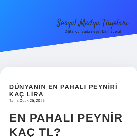
Sosyal Medya Tüyoları
menüyü
aç
Dijital dünyada neşeli bir macera!
Anasayfa
Gizlilik Politikası
Yasal Uyarı
Hakkımızda
DÜNYANIN EN PAHALI PEYNIRI
KAÇ LIRA
Tarih: Ocak 25, 2025
EN PAHALI PEYNIR
KAÇ TL?