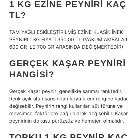
1 KG EZINE PEYNIRI KAÇ
TL?
TAM YAĞLI ESKİLEŞTİRİLMİŞ EZİNE KLASİK İNEK
PEYNİRİ 1 KG FİYATI 350,00 TL (VAKUM AMBALAJ
600 GR İLE 700 GR ARASINDA DEĞİŞMEKTEDİR)
GERÇEK KAŞAR PEYNIRI
HANGISI?
Gerçek Kaşar peyniri genellikle sarımsı renktedir.
Renk açık altın sarısından koyu krem ​​rengine kadar
değişebilir. Peynirin rengi kullanılan süt türüne ve
mevsimsel faktörlere bağlı olarak değişebilir. Kaşar
peynirinin dokusu pürüzsüz ve homojen olmalıdır.
TORKU 1 KG PEYNIR KAÇ