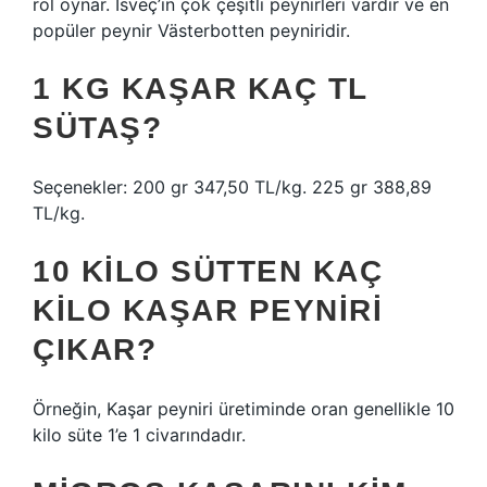
rol oynar. İsveç’in çok çeşitli peynirleri vardır ve en
popüler peynir Västerbotten peyniridir.
1 KG KAŞAR KAÇ TL
SÜTAŞ?
Seçenekler: 200 gr 347,50 TL/kg. 225 gr 388,89
TL/kg.
10 KILO SÜTTEN KAÇ
KILO KAŞAR PEYNIRI
ÇIKAR?
Örneğin, Kaşar peyniri üretiminde oran genellikle 10
kilo süte 1’e 1 civarındadır.