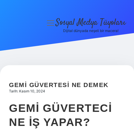
Sosyal Medya Tüyoları
menüyü
aç
Dijital dünyada neşeli bir macera!
Anasayfa
Gizlilik Politikası
Yasal Uyarı
Hakkımızda
GEMI GÜVERTESI NE DEMEK
Tarih: Kasım 10, 2024
GEMI GÜVERTECI
NE IŞ YAPAR?