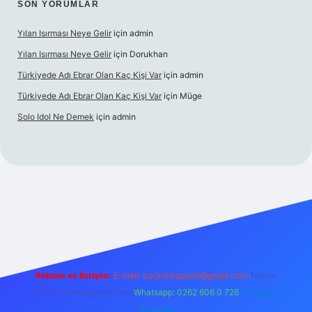
SON YORUMLAR
Yılan Isırması Neye Gelir
için
admin
Yılan Isırması Neye Gelir
için
Dorukhan
Türkiyede Adı Ebrar Olan Kaç Kişi Var
için
admin
Türkiyede Adı Ebrar Olan Kaç Kişi Var
için
Müge
Solo Idol Ne Demek
için
admin
yeni giriş
Reklam ve İletişim:
E-mail:
backlinkpaneli@gmail.com
Teams:
forumhizmeti@gmail.com
Whatsapp: 0262 606 0 726
Telegram:
@karabul