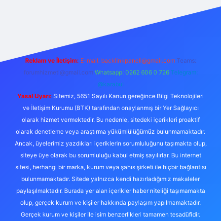
 giriş
Reklam ve İletişim:
E-mail:
backlinkpaneli@gmail.com
Teams:
forumhizmeti@gmail.com
Whatsapp: 0262 606 0 726
Telegram:
@karabul
Yasal Uyarı:
Sitemiz, 5651 Sayılı Kanun gereğince Bilgi Teknolojileri
ve İletişim Kurumu (BTK) tarafından onaylanmış bir Yer Sağlayıcı
olarak hizmet vermektedir. Bu nedenle, sitedeki içerikleri proaktif
olarak denetleme veya araştırma yükümlülüğümüz bulunmamaktadır.
Ancak, üyelerimiz yazdıkları içeriklerin sorumluluğunu taşımakta olup,
siteye üye olarak bu sorumluluğu kabul etmiş sayılırlar. Bu internet
sitesi, herhangi bir marka, kurum veya şahıs şirketi ile hiçbir bağlantısı
bulunmamaktadır. Sitede yalnızca kendi hazırladığımız makaleler
paylaşılmaktadır. Burada yer alan içerikler haber niteliği taşımamakta
olup, gerçek kurum ve kişiler hakkında paylaşım yapılmamaktadır.
Gerçek kurum ve kişiler ile isim benzerlikleri tamamen tesadüfidir.