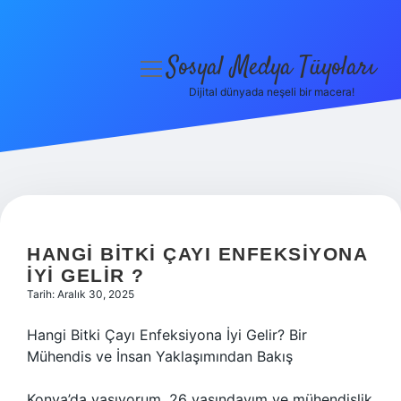
Sosyal Medya Tüyoları
menüyü
aç
Dijital dünyada neşeli bir macera!
Anasayfa
Gizlilik Politikası
Yasal Uyarı
Hakkımızda
HANGI BITKI ÇAYI ENFEKSIYONA
IYI GELIR ?
Tarih: Aralık 30, 2025
Hangi Bitki Çayı Enfeksiyona İyi Gelir? Bir
Mühendis ve İnsan Yaklaşımından Bakış
Konya’da yaşıyorum, 26 yaşındayım ve mühendislik