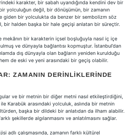
rindeki karakter, bir sabah uyandığında kendini dev bir
ir yolculuğun değil, bir dönüşümün, bir zamanın
’e giden bir yolculukta da benzer bir sembolizm söz
, bir halden başka bir hale geçişi anlatan bir süreçtir.
mekânın bir karakterin içsel boşluğuyla nasıl iç içe
ozulmuş ve dünyayla bağlantısı kopmuştur. İstanbul’dan
anlamda dış dünyayla olan bağların yeniden kurulduğu
 hem de eski ve yeni arasındaki bir geçiş olabilir.
AR: ZAMANIN DERINLIKLERINDE
gular ve bir metnin bir diğer metni nasıl etkileştirdiğini,
l ile Karabük arasındaki yolculuk, aslında bir metnin
ltürden, başka bir dildeki bir anlatıdan da ilham alabilir.
arklı şekillerde algılanmasını ve anlatılmasını sağlar.
si adlı çalışmasında, zamanın farklı kültürel