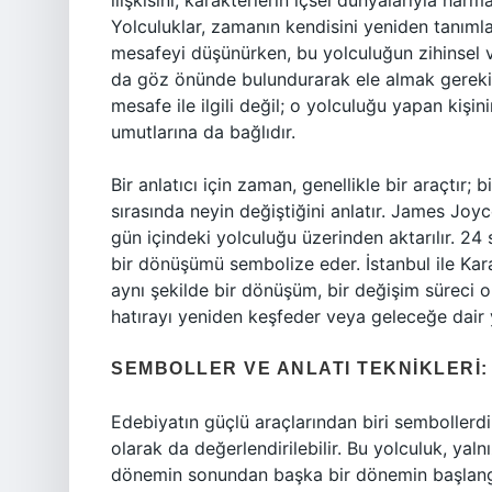
ilişkisini, karakterlerin içsel dünyalarıyla har
Yolculuklar, zamanın kendisini yeniden tanımla
mesafeyi düşünürken, bu yolculuğun zihinsel ve
da göz önünde bulundurarak ele almak gerekir.
mesafe ile ilgili değil; o yolculuğu yapan kişin
umutlarına da bağlıdır.
Bir anlatıcı için zaman, genellikle bir araçtır
sırasında neyin değiştiğini anlatır. James Joyc
gün içindeki yolculuğu üzerinden aktarılır. 24
bir dönüşümü sembolize eder. İstanbul ile Kara
aynı şekilde bir dönüşüm, bir değişim süreci ola
hatırayı yeniden keşfeder veya geleceğe dair 
SEMBOLLER VE ANLATI TEKNIKLERI
Edebiyatın güçlü araçlarından biri sembollerdi
olarak da değerlendirilebilir. Bu yolculuk, yal
dönemin sonundan başka bir dönemin başlangıc