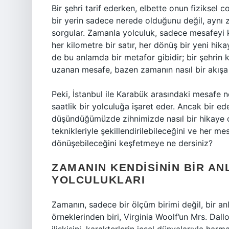
Bir şehri tarif ederken, elbette onun fiziksel 
bir yerin sadece nerede olduğunu değil, aynı
sorgular. Zamanla yolculuk, sadece mesafeyi ka
her kilometre bir satır, her dönüş bir yeni hik
de bu anlamda bir metafor gibidir; bir şehrin
uzanan mesafe, bazen zamanın nasıl bir akışa 
Peki, İstanbul ile Karabük arasındaki mesafe n
saatlik bir yolculuğa işaret eder. Ancak bir ed
düşündüğümüzde zihnimizde nasıl bir hikaye olu
teknikleriyle şekillendirilebileceğini ve her me
dönüşebileceğini keşfetmeye ne dersiniz?
ZAMANIN KENDISININ BIR ANL
YOLCULUKLARI
Zamanın, sadece bir ölçüm birimi değil, bir an
örneklerinden biri, Virginia Woolf’un Mrs. Dal