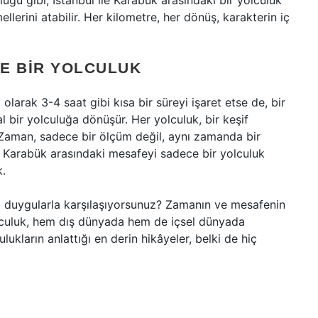
uğu gibi, İstanbul ile Karabük arasındaki bir yolculuk
llerini atabilir. Her kilometre, her dönüş, karakterin iç
E BIR YOLCULUK
olarak 3-4 saat gibi kısa bir süreyi işaret etse de, bir
l bir yolculuğa dönüşür. Her yolculuk, bir keşif
r. Zaman, sadece bir ölçüm değil, aynı zamanda bir
le Karabük arasındaki mesafeyi sadece bir yolculuk
k.
i duygularla karşılaşıyorsunuz? Zamanın ve mesafenin
yolculuk, hem dış dünyada hem de içsel dünyada
lukların anlattığı en derin hikâyeler, belki de hiç