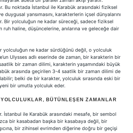
manlayarak adeta bir paralel zaman akışı yaratır.
r. Bu noktada İstanbul ile Karabük arasındaki fiziksel
 duygusal yansımasını, karakterlerin içsel dünyalarını
 Bir yolculuğun ne kadar süreceği, sadece fiziksel
in ruh haline, düşüncelerine, anılarına ve geleceğe dair
; bir yolculuğun ne kadar sürdüğünü değil, o yolculuk
e’un Ulysses adlı eserinde de zaman, bir karakterin bir
 saatlik bir zaman dilimi, karakterin yaşamındaki büyük
bük arasında geçirilen 3-4 saatlik bir zaman dilimi de
bilir; belki de bir karakter, yolculuk sırasında eski bir
yeni bir umutla yolculuk eder.
: YOLCULUKLAR, BÜTÜNLEŞEN ZAMANLAR
r. İstanbul ile Karabük arasındaki mesafe, bir sembol
nızca bir kasabadan başka bir kasabaya değil, bir
ına, bir zihinsel evrimden diğerine doğru bir geçişi