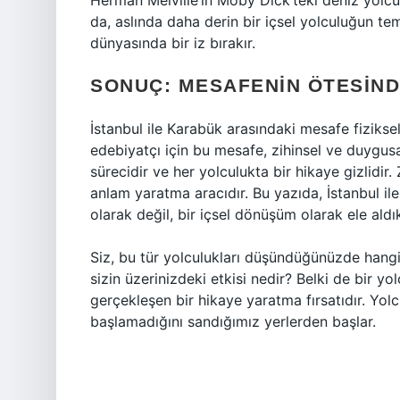
Herman Melville’in Moby Dick’teki deniz yolcul
da, aslında daha derin bir içsel yolculuğun teme
dünyasında bir iz bırakır.
SONUÇ: MESAFENIN ÖTESIND
İstanbul ile Karabük arasındaki mesafe fiziksel 
edebiyatçı için bu mesafe, zihinsel ve duygusa
sürecidir ve her yolculukta bir hikaye gizlidi
anlam yaratma aracıdır. Bu yazıda, İstanbul i
olarak değil, bir içsel dönüşüm olarak ele aldı
Siz, bu tür yolculukları düşündüğünüzde hang
sizin üzerinizdeki etkisi nedir? Belki de bir 
gerçekleşen bir hikaye yaratma fırsatıdır. Yolcu
başlamadığını sandığımız yerlerden başlar.