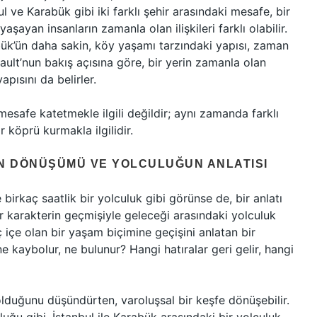
ul ve Karabük gibi iki farklı şehir arasındaki mesafe, bir
aşayan insanların zamanla olan ilişkileri farklı olabilir.
abük’ün daha sakin, köy yaşamı tarzındaki yapısı, zaman
cault’nun bakış açısına göre, bir yerin zamanla olan
apısını da belirler.
mesafe katetmekle ilgili değildir; aynı zamanda farklı
r köprü kurmakla ilgilidir.
N DÖNÜŞÜMÜ VE YOLCULUĞUN ANLATISI
birkaç saatlik bir yolculuk gibi görünse de, bir anlatı
r karakterin geçmişiyle geleceği arasındaki yolculuk
ç içe olan bir yaşam biçimine geçişini anlatan bir
ne kaybolur, ne bulunur? Hangi hatıralar geri gelir, hangi
olduğunu düşündürten, varoluşsal bir keşfe dönüşebilir.