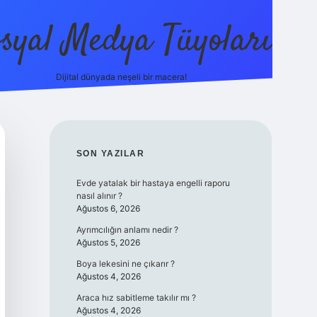
syal Medya Tüyoları
Dijital dünyada neşeli bir macera!
tulipbet yen
SIDEBAR
SON YAZILAR
Evde yatalak bir hastaya engelli raporu
nasıl alınır ?
Ağustos 6, 2026
Ayrımcılığın anlamı nedir ?
Ağustos 5, 2026
Boya lekesini ne çıkarır ?
Ağustos 4, 2026
Araca hız sabitleme takılır mı ?
Ağustos 4, 2026