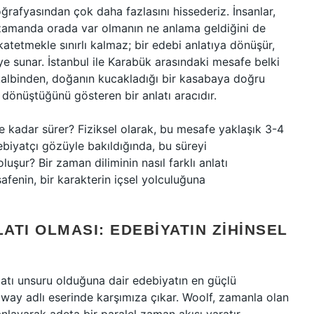
coğrafyasından çok daha fazlasını hissederiz. İnsanlar,
 zamanda orada var olmanın ne anlama geldiğini de
tetmekle sınırlı kalmaz; bir edebi anlatıya dönüşür,
aye sunar. İstanbul ile Karabük arasındaki mesafe belki
 kalbinden, doğanın kucakladığı bir kasabaya doğru
dönüştüğünü gösteren bir anlatı aracıdır.
e kadar sürer? Fiziksel olarak, bu mesafe yaklaşık 3-4
ebiyatçı gözüyle bakıldığında, bu süreyi
şur? Bir zaman diliminin nasıl farklı anlatı
safenin, bir karakterin içsel yolculuğuna
ATI OLMASI: EDEBIYATIN ZIHINSEL
latı unsuru olduğuna dair edebiyatın en güçlü
loway adlı eserinde karşımıza çıkar. Woolf, zamanla olan