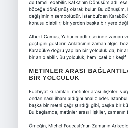
de temsil edebilir. Kafka’nın Dönüşüm adlı ese
böceğe dönüşmüş olarak bulur. Bu dönüşüm, b
değişiminin sembolüdür. İstanbul’dan Karabük
konusu olabilir; bir yerden başka bir yere değil
Albert Camus, Yabancı adlı eserinde zaman ve 
geçtiğini gösterir. Anlatıcının zaman algısı b
Karabük’e doğru yapılan bir yolculuk da, bir 
bir an olabilir. Bu yolculuk, hem içsel bir keşif
METINLER ARASI BAĞLANTIL
BIR YOLCULUK
Edebiyat kuramları, metinler arası ilişkileri vur
ondan nasıl ilham aldığını analiz eder. İstanbu
başka bir metni çağrıştırdığı gibi, başka bir kü
Bu bağlamda, metinler arası ilişkiler, zamanın f
Örneğin, Michel Foucault’nun Zamanın Arkeoloji