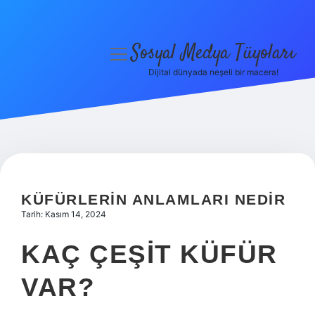
Sosyal Medya Tüyoları
menüyü
aç
Dijital dünyada neşeli bir macera!
Anasayfa
Gizlilik Politikası
Yasal Uyarı
Hakkımızda
KÜFÜRLERIN ANLAMLARI NEDIR
Tarih: Kasım 14, 2024
KAÇ ÇEŞIT KÜFÜR
VAR?