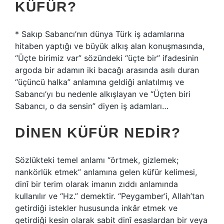
KÜFÜR?
* Sakıp Sabancı’nın dünya Türk iş adamlarına
hitaben yaptığı ve büyük alkış alan konuşmasında,
“Üçte birimiz var” sözündeki “üçte bir” ifadesinin
argoda bir adamın iki bacağı arasında asılı duran
“üçüncü halka” anlamına geldiği anlatılmış ve
Sabancı’yı bu nedenle alkışlayan ve “Üçten biri
Sabancı, o da sensin” diyen iş adamları…
DINEN KÜFÜR NEDIR?
Sözlükteki temel anlamı “örtmek, gizlemek;
nankörlük etmek” anlamına gelen küfür kelimesi,
dinî bir terim olarak imanın zıddı anlamında
kullanılır ve “Hz.” demektir. “Peygamber’i, Allah’tan
getirdiği istekler hususunda inkâr etmek ve
getirdiği kesin olarak sabit dinî esaslardan bir veya