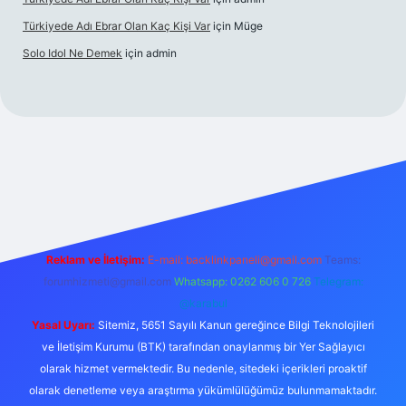
Türkiyede Adı Ebrar Olan Kaç Kişi Var
için
Müge
Solo Idol Ne Demek
için
admin
eni giriş
Reklam ve İletişim:
E-mail:
backlinkpaneli@gmail.com
Teams:
forumhizmeti@gmail.com
Whatsapp: 0262 606 0 726
Telegram:
@karabul
Yasal Uyarı:
Sitemiz, 5651 Sayılı Kanun gereğince Bilgi Teknolojileri
ve İletişim Kurumu (BTK) tarafından onaylanmış bir Yer Sağlayıcı
olarak hizmet vermektedir. Bu nedenle, sitedeki içerikleri proaktif
olarak denetleme veya araştırma yükümlülüğümüz bulunmamaktadır.