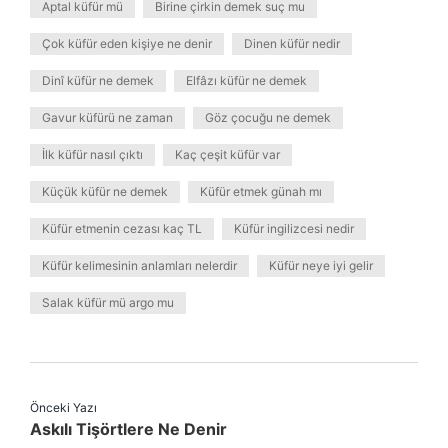
Aptal küfür mü
Birine çirkin demek suç mu
Çok küfür eden kişiye ne denir
Dinen küfür nedir
Dinî küfür ne demek
Elfâzı küfür ne demek
Gavur küfürü ne zaman
Göz çocuğu ne demek
İlk küfür nasıl çıktı
Kaç çeşit küfür var
Küçük küfür ne demek
Küfür etmek günah mı
Küfür etmenin cezası kaç TL
Küfür ingilizcesi nedir
Küfür kelimesinin anlamları nelerdir
Küfür neye iyi gelir
Salak küfür mü argo mu
Önceki Yazı
Askılı Tişörtlere Ne Denir