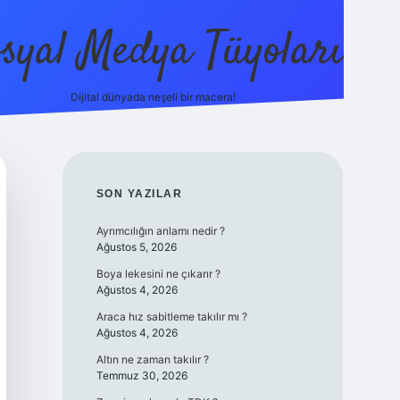
syal Medya Tüyoları
Dijital dünyada neşeli bir macera!
tulipbet ye
SIDEBAR
SON YAZILAR
Ayrımcılığın anlamı nedir ?
Ağustos 5, 2026
Boya lekesini ne çıkarır ?
Ağustos 4, 2026
Araca hız sabitleme takılır mı ?
Ağustos 4, 2026
Altın ne zaman takılır ?
Temmuz 30, 2026