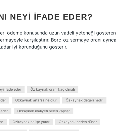
I NEYI IFADE EDER?
eri ödeme konusunda uzun vadeli yeteneği gösteren
ermayeyle karşılaştırır. Borç-öz sermaye oranı ayrıca
kadar iyi korunduğunu gösterir.
yi ifade eder
Öz kaynak oranı kaç olmalı
eder
Özkaynak artarsa ne olur
Özkaynak değeri nedir
 eder
Özkaynak maliyeti neleri kapsar
be
Özkaynak ne işe yarar
Özkaynak neden düşer