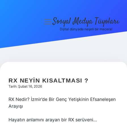
Sosyal Medya Tüyoları
menüyü
aç
Dijital dünyada neşeli bir macera!
Anasayfa
Gizlilik Politikası
Yasal Uyarı
Hakkımızda
RX NEYIN KISALTMASI ?
Tarih: Şubat 16, 2026
RX Nedir? İzmir’de Bir Genç Yetişkinin Efsaneleşen
Arayışı
Hayatın anlamını arayan bir RX serüveni…