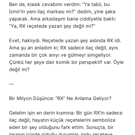
Ben de, klasik cevabımı verdim: “Ya tabii, bu
İzmir’in yeni ilaç markası mı?” dedim, yine şaka
yaparak. Ama arkadaşım bana ciddiyetle baktı:
“Ya, RX reçetede yazan şey değil mi?”
Evet, haklıydı. Reçetede yazan şey aslında RX idi.
Ama şu an anladım ki; RX sadece ilaç değil, aynı
zamanda bir çok anıyı ve gülmeyi simgeliyor.
Çünkü her şeye dair komik bir perspektif var. Öyle
değil mi?
—
Bir Milyon Düşünce: “RX” Ne Anlama Geliyor?
Gelelim işin en derin kısmına: Bir gün RX’in sadece
ilaç değil, hayatın küçük reçetelerini sembolize
eden bir şey olduğunu fark ettim. Sonuçta, bir
insanın içinde olduğu durumlar, tıpkı reçeteye